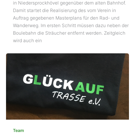
in Niedersprockhövel gegenüber dem alten Bahnhof.
Damit startet die Realisierung des vom Verein in
Auftrag gegebenen Masterplans für den Rad- und
Wanderweg. Im ersten Schritt müssen dazu neben der
Boulebahn die Sträucher entfernt werden. Zeitgleich
wird auch ein
Team