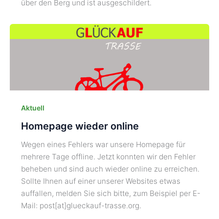
über den Berg und ist ausgeschildert.
Aktuell
Homepage wieder online
Wegen eines Fehlers war unsere Homepage für
mehrere Tage offline. Jetzt konnten wir den Fehler
beheben und sind auch wieder online zu erreichen.
Sollte Ihnen auf einer unserer Websites etwas
auffallen, melden Sie sich bitte, zum Beispiel per E-
Mail: post[at]glueckauf-trasse.org.