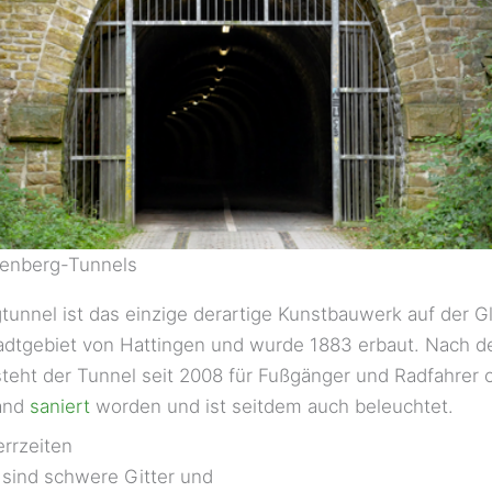
lenberg-Tunnels
unnel ist das einzige derartige Kunstbauwerk auf der Gl
tadtgebiet von Hattingen und wurde 1883 erbaut. Nach 
teht der Tunnel seit 2008 für Fußgänger und Radfahrer 
wand
saniert
worden und ist seitdem auch beleuchtet.
errzeiten
 sind schwere Gitter und