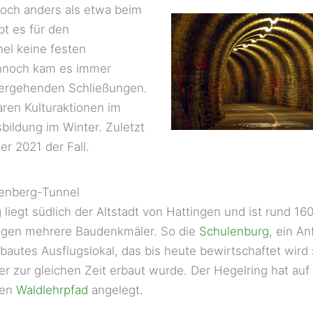
Doch anders als etwa beim
bt es für den
el keine festen
ennoch kam es immer
bergehenden Schließungen.
aren Kulturaktionen im
bildung im Winter. Zuletzt
er 2021 der Fall.
enberg-Tunnel
liegt südlich der Altstadt von Hattingen und ist rund 16
egen mehrere Baudenkmäler. So die
Schulenburg
, ein A
autes Ausflugslokal, das bis heute bewirtschaftet wird
der zur gleichen Zeit erbaut wurde. Der Hegelring hat au
nen
Waldlehrpfad
angelegt.