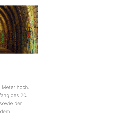
0 Meter hoch.
nfang des 20.
 sowie der
f dem