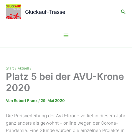
Zum
Suc
Inhalt
Glückauf-Trasse
springen
Platz 5 Bei Der AVU-Krone 2020
Start
Aktuell
Platz 5 bei der AVU-Krone
2020
Von
Robert Franz
/
29. Mai 2020
Die Preisverleihung der AVU-Krone verlief in diesem Jahr
ganz anders als gewohnt – online wegen der Corona-
Pandemie. Eine Stunde wurden die einzelnen Projekte in